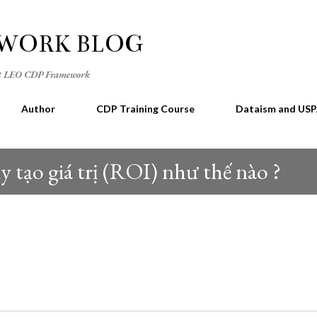
Skip to main content
EWORK BLOG
out LEO CDP Framework
Author
CDP Training Course
Dataism and US
y tạo giá trị (ROI) như thế nào ?