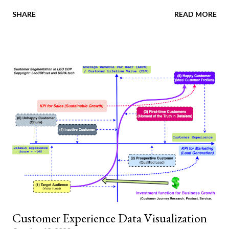
business ? Download PDF file at
SHARE
READ MORE
https://drive.google.com/file/d/1kuUBAYNkXlb0SVIzabXoS7hO
y1gcfH4b/view?usp=sharing Product Vision
Customer Experience Data Visualization