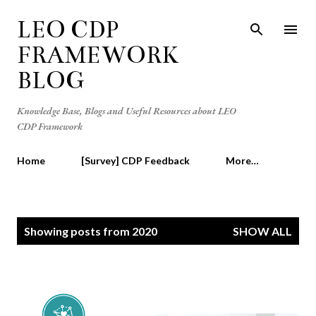
Skip to main content
LEO CDP
FRAMEWORK
BLOG
Knowledge Base, Blogs and Useful Resources about LEO
CDP Framework
Home
[Survey] CDP Feedback
More…
P
Showing posts from 2020
SHOW ALL
o
s
t
s