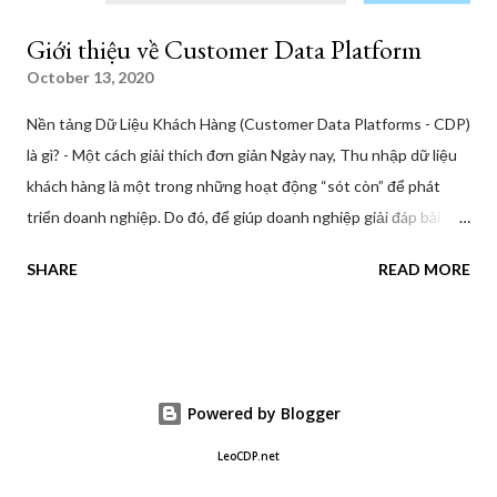
Giới thiệu về Customer Data Platform
October 13, 2020
Nền tảng Dữ Liệu Khách Hàng (Customer Data Platforms - CDP)
là gì? - Một cách giải thích đơn giản Ngày nay, Thu nhập dữ liệu
khách hàng là một trong những hoạt động “sót còn” để phát
triển doanh nghiệp. Do đó, để giúp doanh nghiệp giải đáp bài
toán phức tạp liên quan đến vấn đề này, một giải pháp mới được
SHARE
READ MORE
hình thành: Nền tảng dữ liệu khách hàng (Customer Data
Platform - CDP). Vậy chính xác nền tảng dữ liệu khách hàng
(CDP) là gì? Không cần sử dụng các biệt ngữ phần mềm và thuật
ngữ kỹ thuật, chúng ta có thể hiểu đơn giản Nền tảng Dữ Liệu
Khách Hàng như sau: 1, Nền Tảng Dữ Liệu Khách Hàng (CDP) là
Powered by Blogger
gì? “ A Customer Data Platform is a packaged software that
LeoCDP.net
consolidates customer data from multiple sources and creates a
persistent, unified and real-time customer database easily