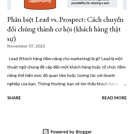
Phân biệt Lead vs. Prospect: Cách chuyển
đổi chúng thành cơ hội (khách hàng thật
sự)
November 07, 2023
Lead (Khách hàng tiềm năng cho marketing) là gì? Lead là một
thuật ngữ chung đề cập đến một khách hàng hoặc tổ chức tiềm
năng thể hiện mức độ quan tâm hoặc tương tác với doanh
nghiệp của bạn. Thông thường, bạn sẽ tìm thấy khách hàng
tiềm năng ở trên cùng hoặc ở giai đoạn đầu của kênh bán hàng,
SHARE
READ MORE
nghĩa là họ sẽ cần có trình độ chuyên môn và nuôi dưỡng cao
hơn để xác định tiềm năng của họ với tư cách là khách hàng trả
tiền. Các loại Lead Có một số loại kLead, được phân loại dựa trên
nhiều yếu tố khác nhau. Lưu ý rằng các loại Lead có thể khác
Powered by Blogger
nhau tùy theo ngành, hoạt động kinh doanh và quy trình bán