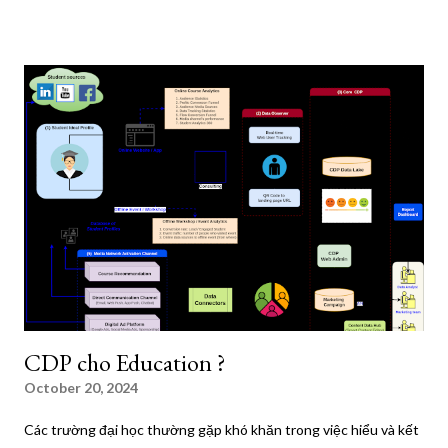
tools: 1. Prerequisites Before we dive in, make sure you have
Docker installed on your Ubuntu system. If not, follow these
steps to install it: Update your package index: sudo apt update
Install required packages: sudo apt install ca-certificates curl
Add Docker's official GPG key: sudo install -m 0755 -d
/etc/apt/keyrings sudo curl -fsSL
https://download.docker.com/linux/ubuntu/gpg -o
/etc/apt/keyrings/docker.asc sudo chmod a+r
/etc/apt/keyrings/docker.asc Add the Docker repository: echo
"deb [arch=$(dpkg --print-architecture) signed-
by=/etc/apt/keyrings/docker.asc]
https://download.docker.com/linux/ubuntu $(. /etc/os-r...
CDP cho Education ?
October 20, 2024
Các trường đại học thường gặp khó khăn trong việc hiểu và kết