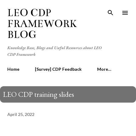
Skip to main content
LEO CDP
FRAMEWORK
BLOG
Knowledge Base, Blogs and Useful Resources about LEO
CDP Framework
Home
[Survey] CDP Feedback
More…
LEO CDP training slides
April 25, 2022