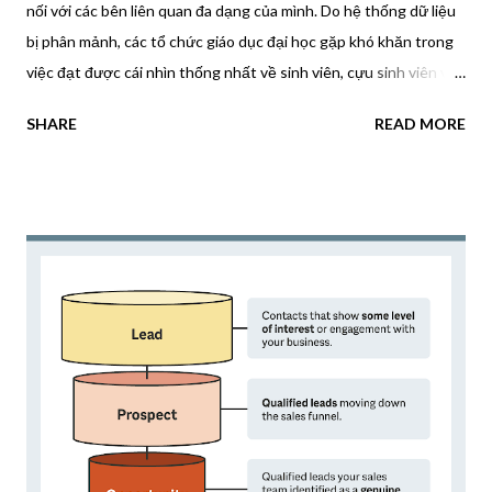
nối với các bên liên quan đa dạng của mình. Do hệ thống dữ liệu
bị phân mảnh, các tổ chức giáo dục đại học gặp khó khăn trong
việc đạt được cái nhìn thống nhất về sinh viên, cựu sinh viên và
nhà tài trợ. Điều này dẫn đến các nỗ lực tiếp cận không nhất
SHARE
READ MORE
quán và bỏ lỡ các cơ hội tham gia. Một giải pháp hiệu quả cho
những vấn đề này có thể đạt được bằng cách triển khai Nền
tảng dữ liệu khách hàng (CDP). CDP có thể thống nhất và sắp
xếp dữ liệu từ các hệ thống tuyển sinh, cơ sở dữ liệu CRM và
tương tác trực tuyến để cung cấp cái nhìn toàn diện về các bên
liên quan. Điều này cho phép các trường đại học cung cấp trải
nghiệm kỹ thuật số được cá nhân hóa và thúc đẩy kết quả tích
cực. CDP là gì? Nền tảng dữ liệu khách hàng (CDP) là giải pháp
công nghệ cho phép các tổ chức thu thập, hợp nhất và giám sát
dữ liệu khách hàng từ nhiều nguồn, bao gồm các lượt truy cập
trang web, tương tác qua email và phương tiện truyền thông xã
hội. Sau đó...